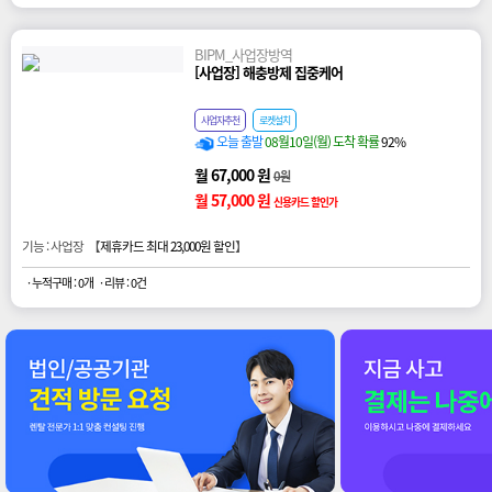
BIPM_사업장방역
[사업장] 해충방제 집중케어
사업자추천
로켓설치
오늘 출발
08월10일(월) 도착 확률
92%
월 67,000 원
0원
월 57,000 원
신용카드 할인가
기능 : 사업장 【
제휴카드 최대 23,000원 할인
】
· 누적구매 : 0개
· 리뷰 : 0건