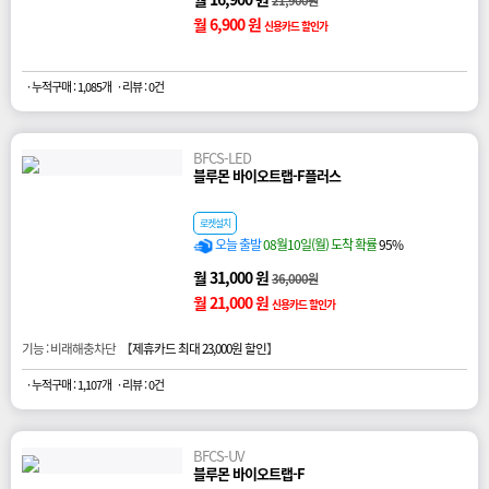
월 6,900 원
신용카드 할인가
· 누적구매 : 1,085개
· 리뷰 : 0건
BFCS-LED
블루몬 바이오트랩-F플러스
로켓설치
오늘 출발
08월10일(월) 도착 확률
95%
월 31,000 원
36,000원
월 21,000 원
신용카드 할인가
기능 : 비래해충차단 【
제휴카드 최대 23,000원 할인
】
· 누적구매 : 1,107개
· 리뷰 : 0건
BFCS-UV
블루몬 바이오트랩-F