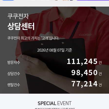
쿠쿠전자
상담센터
쿠쿠전자 최고의 가치는 ‘고객’입니다.
2026년 08월 07일 기준
111,245
방문자수
건
98,450
상담건수
건
77,214
렌탈건수
건
SPECIAL
EVENT