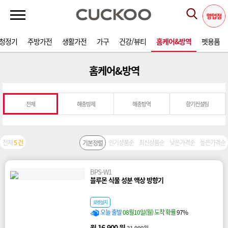
청정기
주방가전
생활가전
가구
건강/뷰티
홈케어&방역
펫용품
홈케어&방역
전체
해충방제
해충방역
향기컨설팅
전체
5 건
인기상품순
최신상품순
낮은가격순
높은가격순
기본정렬
BPS-W1
블루몬 식물 성분 액상 방향기
로켓설치
오늘 출발
08월10일(월) 도착 확률
97%
월 16,900 원
21,900원