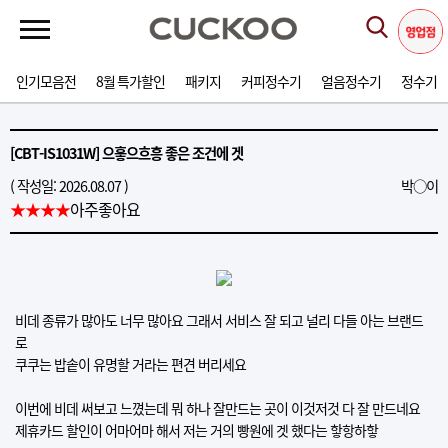
인기모음전
8월 특가할인
패키지
커피정수기
얼음정수기
정수기
[CBT-IS1031W] 으흫으흐흥 좋은 조건에 겟
( 작성일: 2026.08.07 )
박○이
★★★★
아주좋아요
비데 종류가 많아도 너무 많아요 그래서 서비스 잘 되고 널리 다들 아는 브랜드
로
쿠쿠는 밥솥이 유명할 거라는 편견 버리세요
이번에 비데 써보고 느꼈는데 뭐 하나 잘만드는 곳이 이것저것 다 잘 만드네요
제휴카드 할인이 어마어마 해서 저는 거의 빵원에 겟 했다는 핳항하핳