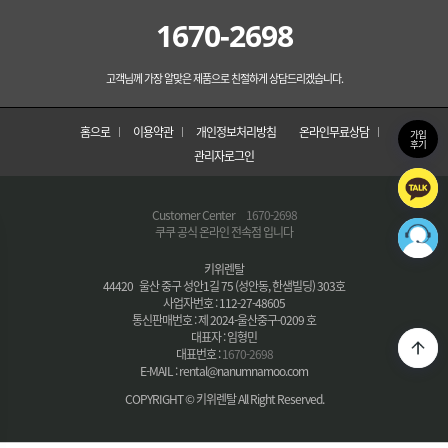
1670-2698
고객님께 가장 알맞은 제품으로 친절하게 상담드리겠습니다.
홈으로
이용약관
개인정보처리방침
온라인무료상담
가입
후기
관리자로그인
Customer Center
1670-2698
쿠쿠 공식 온라인 전속점 입니다
키위렌탈
44420 울산 중구 성안1길 75 (성안동, 한샘빌딩) 303호
사업자번호 : 112-27-48605
통신판매번호 : 제 2024-울산중구-0209 호
대표자 : 임형민
대표번호 :
1670-2698
E-MAIL : rental@nanumnamoo.com
COPYRIGHT © 키위렌탈 All Right Reserved.